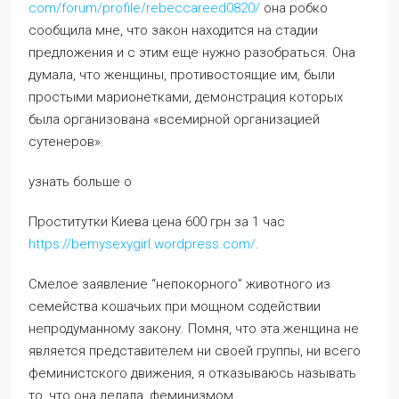
com/forum/profile/rebeccareed0820/
она робко
сообщила мне, что закон находится на стадии
предложения и с этим еще нужно разобраться. Она
думала, что женщины, противостоящие им, были
простыми марионетками, демонстрация которых
была организована «всемирной организацией
сутенеров».
узнать больше о
Проститутки Киева цена 600 грн за 1 час
https://bemysexygirl.wordpress.com/
.
Смелое заявление “непокорного” животного из
семейства кошачьих при мощном содействии
непродуманному закону. Помня, что эта женщина не
является представителем ни своей группы, ни всего
феминистского движения, я отказываюсь называть
то, что она делала, феминизмом.