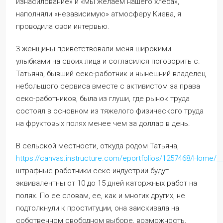
изнасилование» и «мы желаем нашего хлеба»,
наполняли «независимую» атмосферу Киева, я
проводила свои интервью.
3 женщины приветствовали меня широкими
улыбками на своих лица и согласился поговорить с.
Татьяна, бывший секс-работник и нынешний владелец
небольшого сервиса вместе с активистом за права
секс-работников, была из глуши, где рынок труда
состоял в основном из тяжелого физического труда
на фруктовых полях менее чем за доллар в день.
В сельской местности, откуда родом Татьяна,
https://canvas.instructure.com/eportfolios/1257468/Home/__
штрафные работники секс-индустрии будут
эквивалентны от 10 до 15 дней каторжных работ на
полях. По ее словам, ее, как и многих других, не
подтолкнули к проституции, она заискивала на
собственном свободном выборе, возможность,