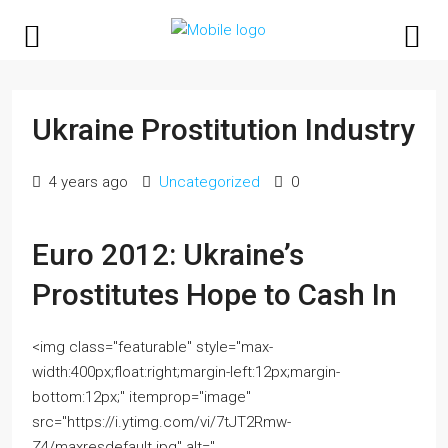
Ukraine Prostitution Industry
4 years ago
Uncategorized
0
Euro 2012: Ukraine’s
Prostitutes Hope to Cash In
<img class="featurable" style="max-
width:400px;float:right;margin-left:12px;margin-
bottom:12px;" itemprop="image"
src="https://i.ytimg.com/vi/7tJT2Rmw-
Z4/maxresdefault.jpg" alt="