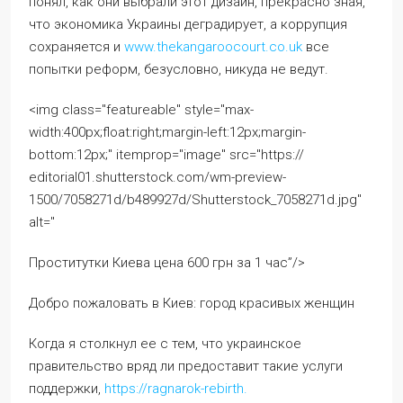
понял, как они выбрали этот дизайн, прекрасно зная,
что экономика Украины деградирует, а коррупция
сохраняется и
www.thekangaroocourt.co.uk
все
попытки реформ, безусловно, никуда не ведут.
<img class="featureable" style="max-
width:400px;float:right;margin-left:12px;margin-
bottom:12px;" itemprop="image" src="https://
editorial01.shutterstock.com/wm-preview-
1500/7058271d/b489927d/Shutterstock_7058271d.jpg"
alt="
Проститутки Киева цена 600 грн за 1 час”/>
Добро пожаловать в Киев: город красивых женщин
Когда я столкнул ее с тем, что украинское
правительство вряд ли предоставит такие услуги
поддержки,
https://ragnarok-rebirth.