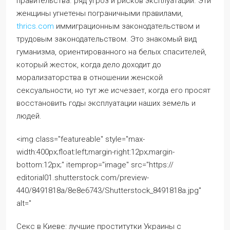
правительства. ряд угроз и рисков эксплуатации. Эти
женщины угнетены пограничными правилами,
thrics.com
иммиграционным законодательством и
трудовым законодательством. Это знакомый вид
гуманизма, ориентированного на белых спасителей,
который жесток, когда дело доходит до
морализаторства в отношении женской
сексуальности, но тут же исчезает, когда его просят
восстановить годы эксплуатации наших земель и
людей.
<img class="featureable" style="max-
width:400px;float:left;margin-right:12px;margin-
bottom:12px;" itemprop="image" src="https://
editorial01.shutterstock.com/preview-
440/8491818a/8e8e6743/Shutterstock_8491818a.jpg"
alt="
Секс в Киеве: лучшие проститутки Украины с