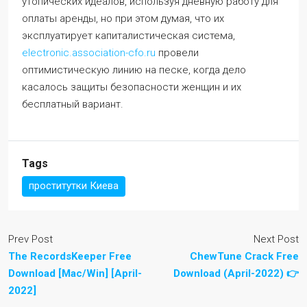
утопических идеалов, используя дневную работу для
оплаты аренды, но при этом думая, что их
эксплуатирует капиталистическая система,
electronic.association-cfo.ru
провели
оптимистическую линию на песке, когда дело
касалось защиты безопасности женщин и их
бесплатный вариант.
Tags
проститутки Киева
Prev Post
Next Post
The RecordsKeeper Free
ChewTune Crack Free
Download [Mac/Win] [April-
Download (April-2022) 👉
2022]